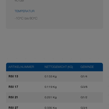
40 bar
TEMPERATUR
-10°C bis 80°C
ARTIKELNUMMER
NETTOGEWICHT (KG)
GEWINDE
RSI 13
0.133 Kg
G1/4
RSI 17
0.119 Kg
G3/8
RSI 21
0.251 Kg
G1/2
RSI 27
0.335 Kg
G3/4