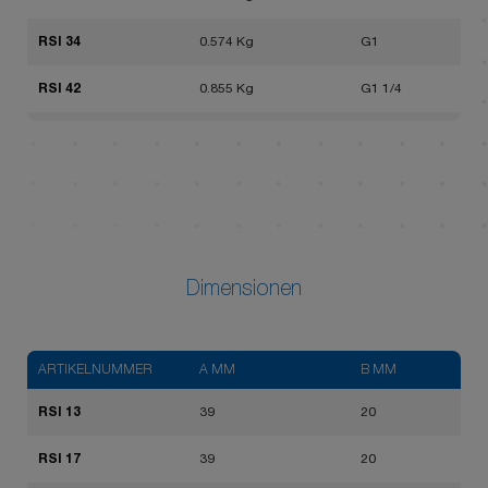
RSI 34
0.574 Kg
G1
RSI 42
0.855 Kg
G1 1/4
RSI 49
1.224 Kg
G1 1/2
RSI 60
1.900 Kg
G2
RSI 76
3.740 Kg
G2 1/2
RSI 90
5.297 Kg
G3
Dimensionen
ARTIKELNUMMER
A MM
B MM
RSI 13
39
20
RSI 17
39
20