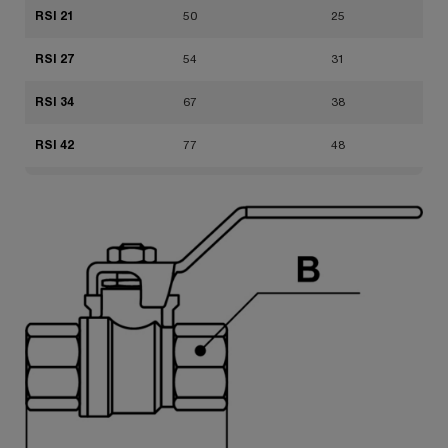
RSI 21
50
25
RSI 27
54
31
RSI 34
67
38
RSI 42
77
48
RSI 49
90
54
RSI 60
106
66
RSI 76
136
85
RSI 90
157
99