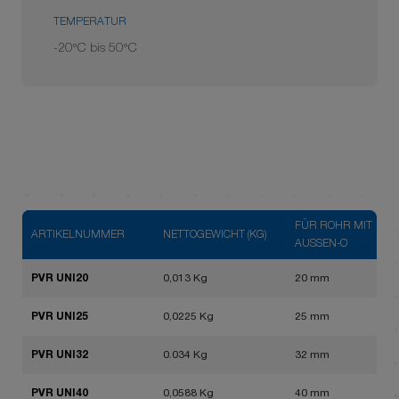
TEMPERATUR
-20°C bis 50°C
FÜR ROHR MIT
ARTIKELNUMMER
NETTOGEWICHT (KG)
AUSSEN-Ø
PVR UNI20
0,013 Kg
20 mm
PVR UNI25
0,0225 Kg
25 mm
PVR UNI32
0.034 Kg
32 mm
PVR UNI40
0,0588 Kg
40 mm