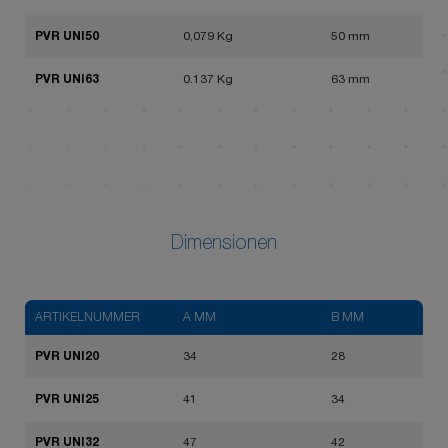
PVR UNI50
0,079 Kg
50 mm
PVR UNI63
0.137 Kg
63 mm
Dimensionen
ARTIKELNUMMER
A MM
B MM
PVR UNI20
34
28
PVR UNI25
41
34
PVR UNI32
47
42