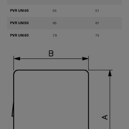
PVR UNI40
55
51
PVR UNI50
65
61
PVR UNI63
79
75