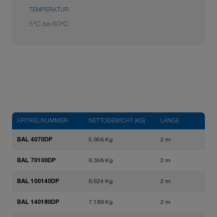
TEMPERATUR
5°C bis 60°C
ARTIKELNUMMER
NETTOGEWICHT (KG)
LÄNGE
BAL 4070DP
5.956 Kg
2 m
BAL 70100DP
6.358 Kg
2 m
BAL 100140DP
6.624 Kg
2 m
BAL 140180DP
7.189 Kg
2 m