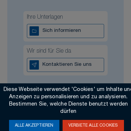
Ihre Unterlagen
Sich informieren
Wir sind für Sie da
Kontaktieren Sie uns
Diese Webseite verwendet 'Cookies' um Inhalte un
Anzeigen zu personalisieren und zu analysieren.
Bestimmen Sie, welche Dienste benutzt werden
Alle Rechte vorbehalten @ 2026
Contact
Impressum
dürfen
Made by Altimax
ALLE AKZEPTIEREN
VERBIETE ALLE COOKIES