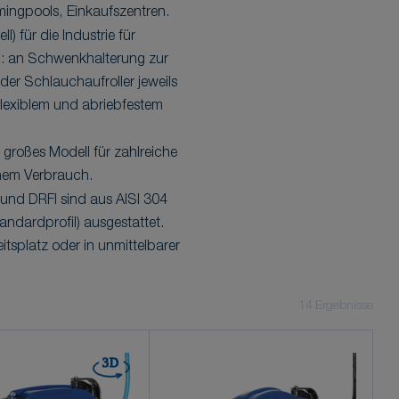
ingpools, Einkaufszentren.
l) für die Industrie für
n: an Schwenkhalterung zur
r Schlauchaufroller jeweils
flexiblem und abriebfestem
 großes Modell für zahlreiche
hem Verbrauch.
und DRFI sind aus AISI 304
ndardprofil) ausgestattet.
tsplatz oder in unmittelbarer
14
Ergebnisse
3D