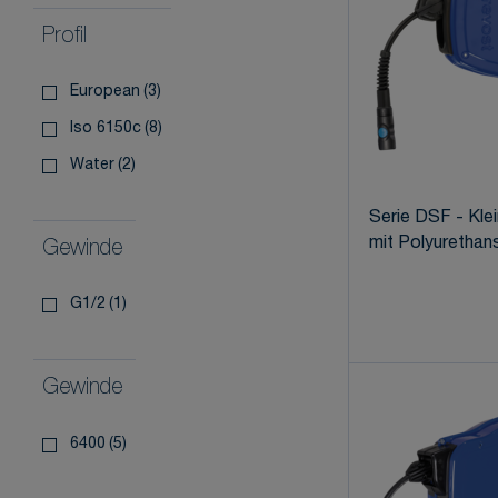
Profil
european
(3)
iso 6150c
(8)
water
(2)
Serie DSF - Kle
mit Polyurethan
Gewinde
g1/2
(1)
Gewinde
6400
(5)