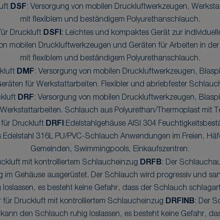
uft
DSF
: Versorgung von mobilen Druckluftwerkzeugen, Werkstat
mit flexiblem und beständigem Polyurethanschlauch.
für Druckluft
DSFI
: Leichtes und kompaktes Gerät zur individuell
on mobilen Druckluftwerkzeugen und Geräten für Arbeiten in der
mit flexiblem und beständigem Polyurethanschlauch.
kluft
DMF
: Versorgung von mobilen Druckluftwerkzeugen, Blaspi
eräten für Werkstattarbeiten. Flexibler und abriebfester Schlauc
ckluft
DRF
: Versorgung von mobilen Druckluftwerkzeugen, Blaspi
 Werkstattarbeiten. Schlauch aus Polyurethan/Thermoplast mit Tex
 für Druckluft
DRFI
:Edelstahlgehäuse AISI 304 Feuchtigkeitsbes
s Edelstahl 316L PU/PVC-Schlauch Anwendungen im Freien, Häfen
Gemeinden, Swimmingpools, Einkaufszentren.
uckluft mit kontrolliertem Schlaucheinzug
DRFB
: Der Schlauchauf
g im Gehäuse ausgerüstet. Der Schlauch wird progressiv und sanf
loslassen, es besteht keine Gefahr, dass der Schlauch schlagar
 für Druckluft mit kontrolliertem Schlaucheinzug
DRFINB
: Der S
r kann den Schlauch ruhig loslassen, es besteht keine Gefahr, d