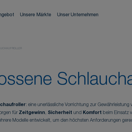
trie
Wir 
n
ngebot
Unsere Märkte
Unser Unternehmen
ler
g
AUCHAUFROLLER
zeuge
ossene Schlauchau
reitung
chaufroller
: eine unerlässliche Vorrichtung zur Gewährleistung
sorgen für
Zeitgewinn
,
Sicherheit
und
Komfort
beim Einsatz 
ehrere Modelle entwickelt, um den höchsten Anforderungen gere