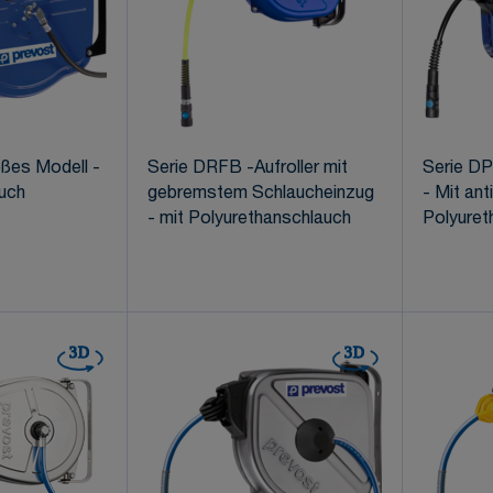
ßes Modell -
Serie DRFB -Aufroller mit
Serie DP
uch
gebremstem Schlaucheinzug
- Mit an
- mit Polyurethanschlauch
Polyuret
3D
3D