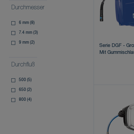
Durchmesser
6 mm
(8)
7.4 mm
(3)
9 mm
(2)
Serie DGF - Gro
Mit Gummischla
Durchfluß
500
(5)
650
(2)
800
(4)