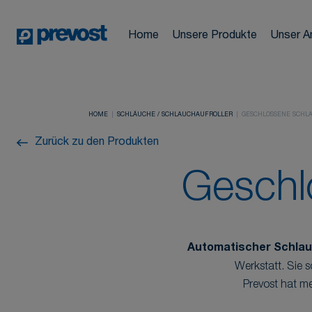
Automobilindus
Cookie-Einstellungen
Druckluftnetze
News
Schläuche /
Home
Unsere Produkte
Unser A
Industrie
Schlauchaufrol
Vorführfahrzeu
Adresse
Bauindustrie
HOME
SCHLÄUCHE / SCHLAUCHAUFROLLER
GESCHLOSSENE SCHL
Schulungen
Druckluftwerk
FAQ
Zurück zu den Produkten
Geschl
Druckluftaufbe
Automatischer Schlau
Werkstatt. Sie 
Prevost hat m