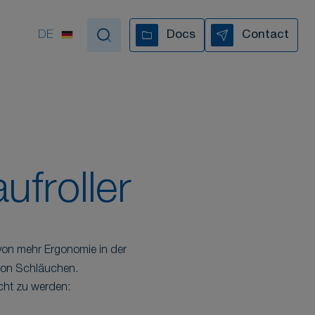
unterstützen Sie bei allen
Schritten
DE
Docs
Contact
ALLE UNSERE VIDEOS
froller
 von mehr Ergonomie in der
von Schläuchen.
cht zu werden: