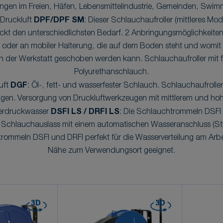
gen im Freien, Häfen, Lebensmittelindustrie, Gemeinden, Swimm
 Druckluft
DPF/DPF SM
: Dieser Schlauchaufroller (mittleres Model
t den unterschiedlichsten Bedarf. 2 Anbringungsmöglichkeite
er an mobiler Halterung, die auf dem Boden steht und womit de
in der Werkstatt geschoben werden kann. Schlauchaufroller mit 
Polyurethanschlauch.
uft
DGF
: Öl-, fett- und wasserfester Schlauch. Schlauchaufroller
gen. Versorgung von Druckluftwerkzeugen mit mittlerem und ho
derdruckwasser
DSFI LS / DRFI LS
: Die Schlauchtrommeln DSFI 
m Schlauchauslass mit einem automatischen Wasseranschluss (Sta
ommeln DSFI und DRFI perfekt für die Wasserverteilung am Arbei
Nähe zum Verwendungsort geeignet.
3D
3D